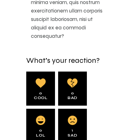
minima veniam, quis nostrum
exercitationem ullam corporis
suscipit laboriosam, nisi ut
aliquid ex ea commodi
consequatur?
What's your reaction?
0
0
COOL
BAD
0
1
LOL
SAD