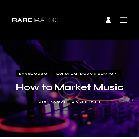
DANCE MUSIC
EUROPEAN MUSIC (FOLK/POP)
How to Market Music
User 990004
4
Comments