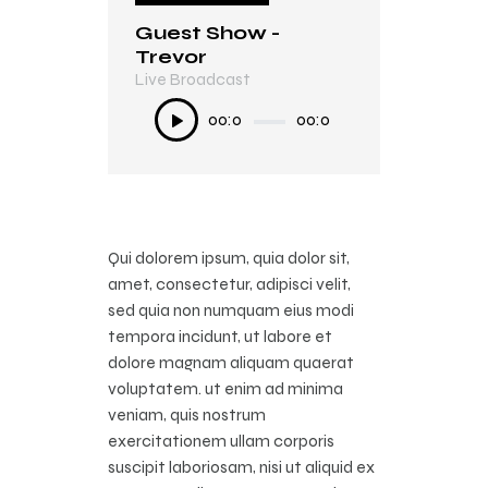
Guest Show -
In My Mind
Trevor
Live Broadcast
Live Broadcast
Audio
Audio
00:0
00:0
00:0
00:0
0
0
0
0
Player
Player
Qui dolorem ipsum, quia dolor sit,
amet, consectetur, adipisci velit,
sed quia non numquam eius modi
tempora incidunt, ut labore et
dolore magnam aliquam quaerat
voluptatem. ut enim ad minima
veniam, quis nostrum
exercitationem ullam corporis
suscipit laboriosam, nisi ut aliquid ex