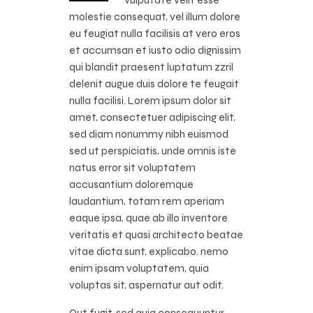
molestie consequat, vel illum dolore
eu feugiat nulla facilisis at vero eros
et accumsan et iusto odio dignissim
qui blandit praesent luptatum zzril
delenit augue duis dolore te feugait
nulla facilisi. Lorem ipsum dolor sit
amet, consectetuer adipiscing elit,
sed diam nonummy nibh euismod
sed ut perspiciatis, unde omnis iste
natus error sit voluptatem
accusantium doloremque
laudantium, totam rem aperiam
eaque ipsa, quae ab illo inventore
veritatis et quasi architecto beatae
vitae dicta sunt, explicabo. nemo
enim ipsam voluptatem, quia
voluptas sit, aspernatur aut odit.
Qut fugit, sed quia consequuntur