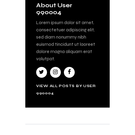
About User
990004
Lorem ipsum dolor sit amet,
consectetuer adipiscing elit,
sed diam nonummy nibh
euismod tincidunt ut laoreet
dolore magna aliquam erat
volutpat.
VIEW ALL POSTS BY
USER
990004