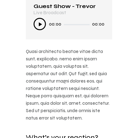
Guest Show - Trevor
In My Mind
Live Broadcast
Live Broadcast
Audio
Audio
00:00
00:00
00:00
00:00
Player
Player
Quasi architecto beatae vitae dicta
sunt, explicabo. nemo enim ipsam
voluptatem, quia voluptas sit,
aspernatur aut odit. Qut fugit, sed quia
consequuntur magni dolores eos, qui
ratione voluptatem sequi nesciunt.
Neque porro quisquam est, qui dolorem
ipsum, quia dolor sit, amet, consectetur.
Sed ut perspiciatis, unde omnis iste
natus error sit voluptatem.
What's your reaction?