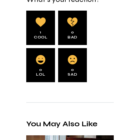
1
0
COOL
BAD
0
0
LOL
SAD
You May Also Like