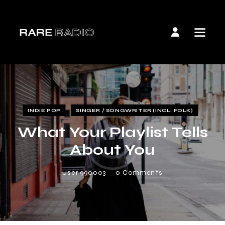
INDIE POP
SINGER / SONGWRITER (INCL. FOLK)
What Your Playlist Tells
About You
User 990003
0
Comments