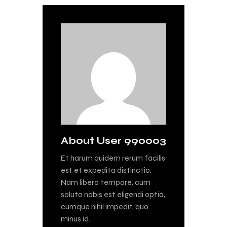
About User 990003
Et harum quidem rerum facilis
est et expedita distinctio.
Nam libero tempore, cum
soluta nobis est eligendi optio,
cumque nihil impedit, quo
minus id.