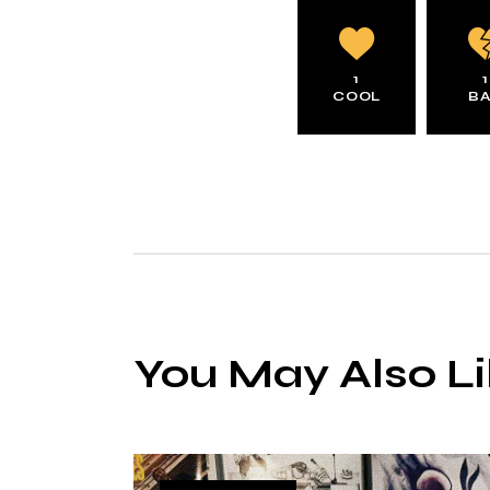
1
1
COOL
B
You May Also L