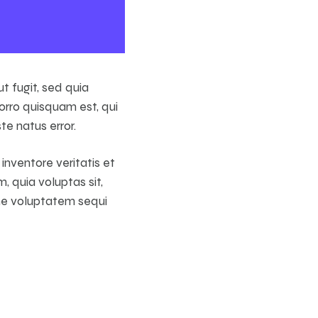
t fugit, sed quia
orro quisquam est, qui
te natus error.
nventore veritatis et
 quia voluptas sit,
one voluptatem sequi