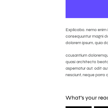
Explicabo. nemo enim ip
consequuntur magni dol
dolorem ipsum, quia dol
ccusantium doloremque 
quasi architecto beata
aspernatur aut. odit a
nesciunt, neque porro 
What's your rea