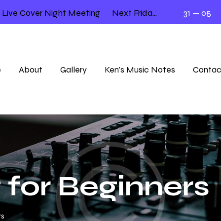
e Cover Night Meeting
Next Friday 12.00 – 2.00
31 — 05
Llo
e
About
Gallery
Ken’s Music Notes
Contac
 for Beginners
rs