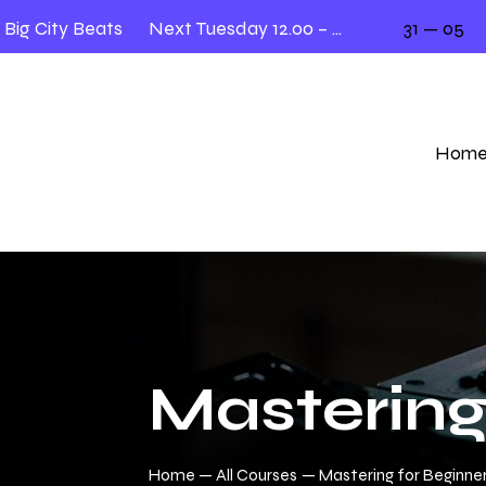
 City Beats
Next Tuesday 12.00 – 2.00
31 — 05
Liv
Hom
Mastering
Home
All Courses
Mastering for Beginne