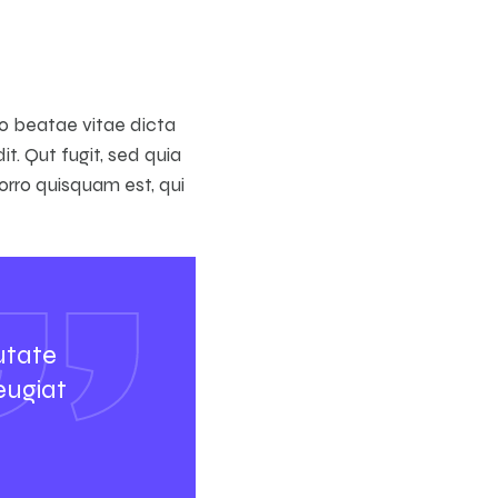
to beatae vitae dicta
t. Qut fugit, sed quia
orro quisquam est, qui
utate
eugiat