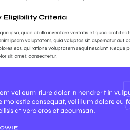
ligibility Criteria
e ipsa, quae ab illo inventore veritatis et quasi architec
nim ipsam voluptatem, quia voluptas sit, aspernatur aut odi
ores eos, qui ratione voluptatem sequi nesciunt. Neque p
or sit, amet, consectetur.
em vel eum iriure dolor in hendrerit in vulp
se molestie consequat, vel illum dolore eu f
cilisis at vero eros et accumsan.
BOWIE