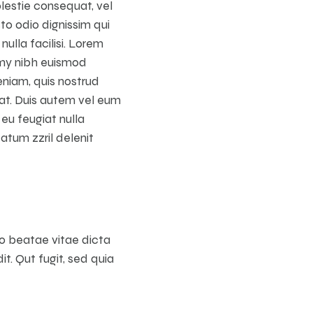
olestie consequat, vel
sto odio dignissim qui
ulla facilisi. Lorem
mmy nibh euismod
eniam, quis nostrud
uat. Duis autem vel eum
 eu feugiat nulla
tatum zzril delenit
to beatae vitae dicta
t. Qut fugit, sed quia