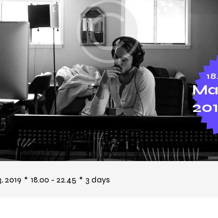
18
Mar
20
, 2019
18.00 - 22.45
3 days