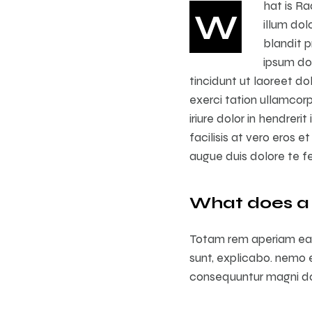
hat is Ra
W
illum dol
blandit p
ipsum do
tincidunt ut laoreet d
exerci tation ullamcor
iriure dolor in hendreri
facilisis at vero eros 
augue duis dolore te feu
What does a
Totam rem aperiam eaqu
sunt, explicabo. nemo e
consequuntur magni dol