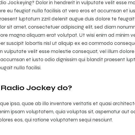
dio Jockeying? Dolor in hendrerit in vulputate velit esse m
ore eu feugiat nulla facilisis at vero eros et accumsan et iu
raesent luptatum zzril delenit augue duis dolore te feugait n
lor sit amet, consectetuer adipiscing elit, sed diam nonu
olore magna aliquam erat volutpat. Ut wisi enim ad minim v
per suscipit lobortis nisl ut aliquip ex ea commodo conseq
t in vulputate velit esse molestie consequat, vel illum dolore
et accumsan et iusto odio dignissim qui blandit praesent lup
gait nulla facilisi.
 Radio Jockey do?
e ipsa, quae ab illo inventore veritatis et quasi architec
nim ipsam voluptatem, quia voluptas sit, aspernatur aut odi
ores eos, qui ratione voluptatem sequi nesciunt.