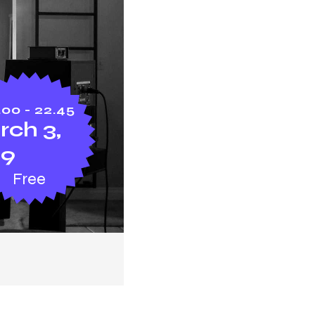
.00 - 22.45
ch 3,
19
Free