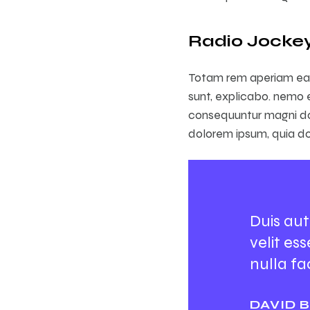
Radio Jockey E
Totam rem aperiam eaqu
sunt, explicabo. nemo e
consequuntur magni dol
dolorem ipsum, quia dol
Duis aut
velit es
nulla fa
DAVID 