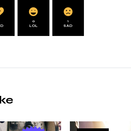
0
1
AD
LOL
SAD
ike